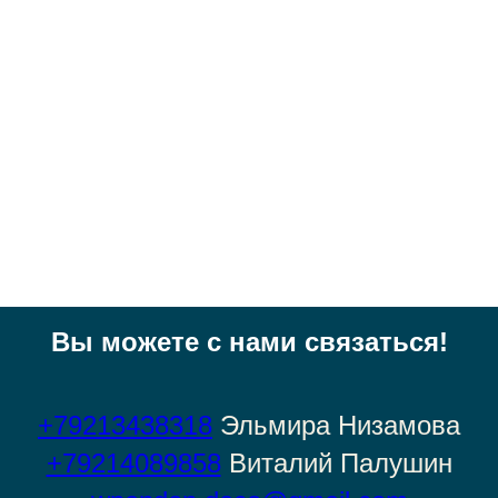
Вы можете с нами связаться!
+79213438318
Эльмира
Низамова
+79214089858
Виталий Палушин