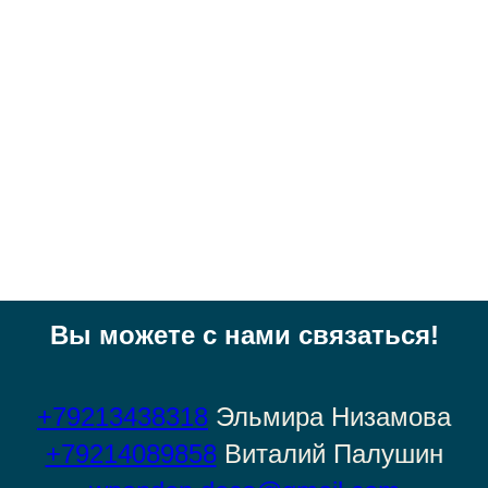
Вы можете с нами связаться!
+79213438318
Эльмира
Низамова
+79214089858
Виталий Палушин